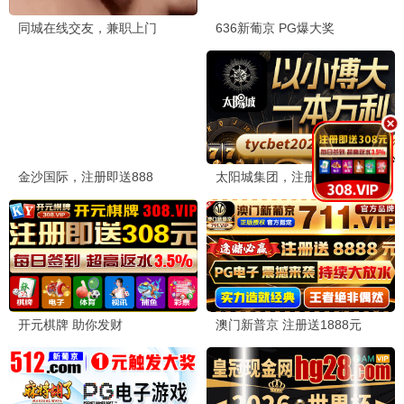
画质清晰不卡顿，已经推荐给朋友了👍
💬 回复
追剧达人
2026-06-19 13:15
追
一直在用影视在线观看追剧，更新速度很快，界面也
很简洁，用起来特别顺手。希望越做越好！
💬 回复
电影控阿杰
2026-06-18 21:00
杰
诺曼底72小时太好看了！战争场面震撼，演员演技在
线，强烈推荐大家来看～
💬 回复
小丸子
2026-06-18 18:45
丸
中餐厅南洋拾光季真的下饭！王俊凯太有综艺感了，
每期都追，影视在线观看更新真及时。
💬 回复
深夜剧迷
2026-06-18 01:20
夜