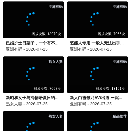
L
妻子的浪漫旅行2026太温馨了，秦昊和伊能静太甜
了！每季都追，希望一直做下去。
💬 回复
怀旧影迷
2026-06-15 09:45
怀
感谢影视在线观看让我找到了很多老电影资源，画质
修复得也不错，满满的回忆杀！
💬 回复
新用户小明
2026-06-14 22:00
明
朋友推荐来的，界面很清爽，没有乱七八糟的广告，
体验感很好，果断收藏了！
💬 回复
短剧迷妹
2026-06-14 17:30
迷
短剧区的淮南渡真的绝了！剧情紧凑演技在线，比很
多长剧都好看，短剧崛起！
💬 回复