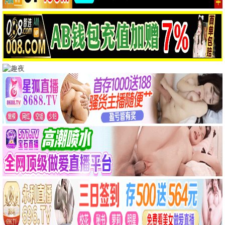
电视剧
国产剧
港台剧
日韩剧
欧美剧
吸血鬼莱斯特
合著谋杀案
欧美剧
欧美剧
保罗·曼奇尼 詹妮弗·艾莉
波姬·小丝 汤姆·卡瓦纳夫
▶ 点击查看详情
▶ 点击查看详情
惊魂海湾
这不是一个谋杀谜团
欧美剧
海外剧
马修·瑞斯 戴尔·迪奇
皮埃尔·热尔韦
▶ 点击查看详情
▶ 点击查看详情
度假季
红色珍珠
港台剧
日韩剧
卢靖姗 林嘉欣 托比·斯蒂芬斯
李元宗 李代延 金宣敬
▶ 点击查看详情
▶ 点击查看详情
星悦园冶时
谜探休格第二季
国产剧
欧美剧
迟宁宁 刘承林 高深
科林·法瑞尔 雷蒙德·李
▶ 点击查看详情
▶ 点击查看详情
心间错
爱情同课程3
国产剧
日韩剧
朱正廷 邢岷山 邵汶
暂无
▶ 点击查看详情
▶ 点击查看详情